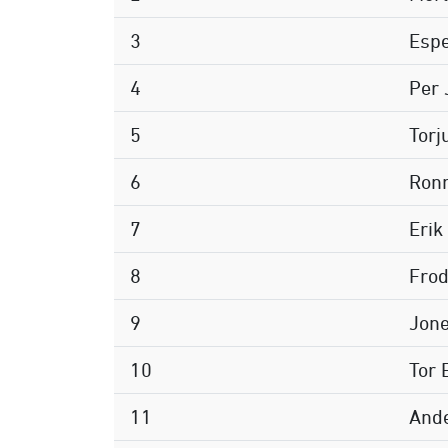
3
Esp
4
Per 
5
Torj
6
Ronn
7
Erik
8
Fro
9
Jon
10
Tor 
11
And