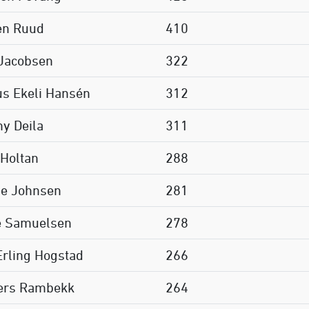
en Ruud
410
Jacobsen
322
us Ekeli Hansén
312
y Deila
311
 Holtan
288
de Johnsen
281
e Samuelsen
278
Erling Hogstad
266
ers Rambekk
264