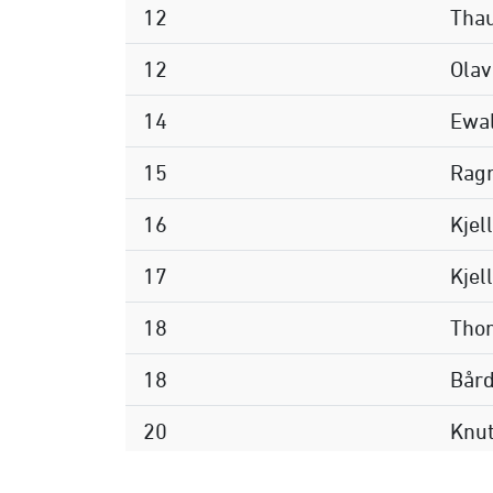
12
Tha
12
Ola
14
Ewa
15
Rag
16
Kjel
17
Kjel
18
Tho
18
Bård
20
Knut
20
Tor 