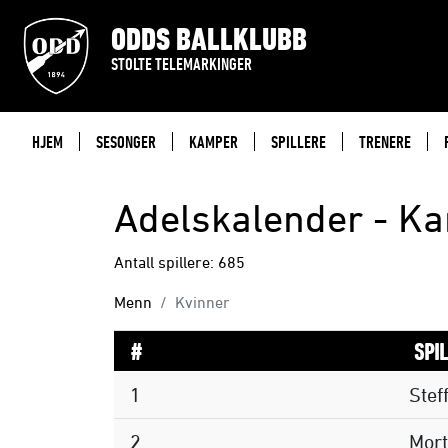
ODDS BALLKLUBB
STOLTE TELEMARKINGER
HJEM
SESONGER
KAMPER
SPILLERE
TRENERE
Adelskalender - K
Antall spillere: 685
Menn
Kvinner
#
SPI
1
Stef
2
Mor