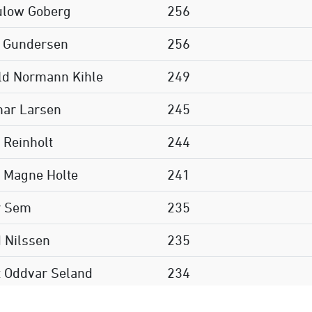
ulow Goberg
256
v Gundersen
256
ld Normann Kihle
249
nar Larsen
245
l Reinholt
244
l Magne Holte
241
r Sem
235
 Nilssen
235
 Oddvar Seland
234
Arne Sannerholt
234