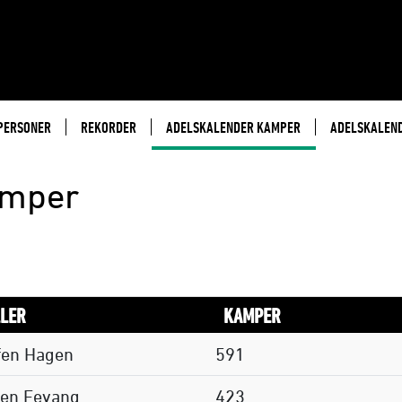
PERSONER
REKORDER
ADELSKALENDER KAMPER
ADELSKALEN
amper
LLER
KAMPER
fen Hagen
591
ten Fevang
423