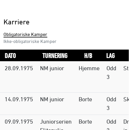
Karriere
Obligatoriske Kamper
Ikke-obligatoriske Kamper
DATO
TURNERING
H/B
LAG
28.09.1975
NM junior
Hjemme
Odd
Sta
3
14.09.1975
NM junior
Borte
Odd
Ski
3
09.09.1975
Juniorserien
Borte
Odd
Dr