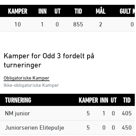
KAMPER
INN
UT
TID
MÅL
GULT 
10
1
0
855
2
0
Kamper for Odd 3 fordelt på
turneringer
Obligatoriske Kamper
Ikke-obligatoriske Kamper
TURNERING
KAMPER
INN
UT
TID
NM junior
5
1
0
405
Juniorserien Elitepulje
5
0
0
450