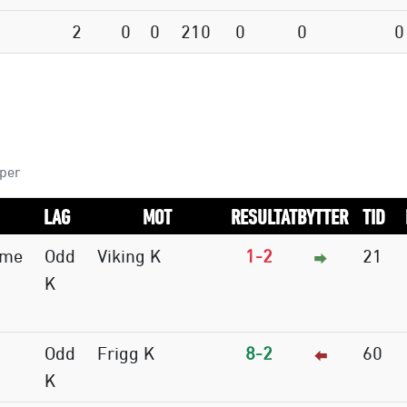
2
0
0
210
0
0
0
mper
LAG
MOT
RESULTAT
BYTTER
TID
mme
Odd
Viking K
1-2
21
K
Odd
Frigg K
8-2
60
K