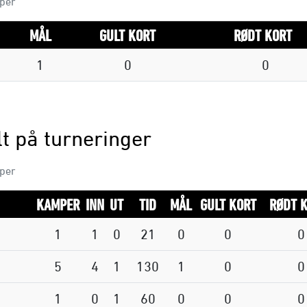
mper
MÅL
GULT KORT
RØDT KORT
1
0
0
t på turneringer
mper
KAMPER
INN
UT
TID
MÅL
GULT KORT
RØDT 
1
1
0
21
0
0
0
5
4
1
130
1
0
0
1
0
1
60
0
0
0