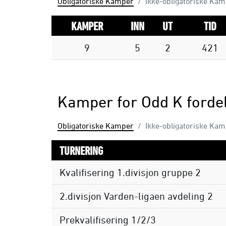
Obligatoriske Kamper
Ikke-obligatoriske Ka
KAMPER
INN
UT
TID
9
5
2
421
Kamper for Odd K fordel
Obligatoriske Kamper
Ikke-obligatoriske Ka
TURNERING
Kvalifisering 1.divisjon gruppe 2
2.divisjon Varden-ligaen avdeling 2
Prekvalifisering 1/2/3