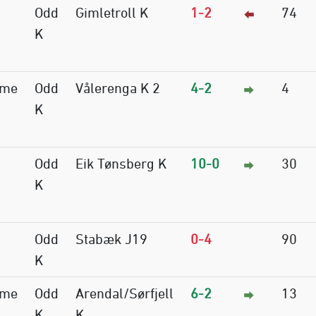
Odd
Gimletroll K
1-2
74
K
mme
Odd
Vålerenga K 2
4-2
4
K
Odd
Eik Tønsberg K
10-0
30
K
Odd
Stabæk J19
0-4
90
K
mme
Odd
Arendal/Sørfjell
6-2
13
K
K