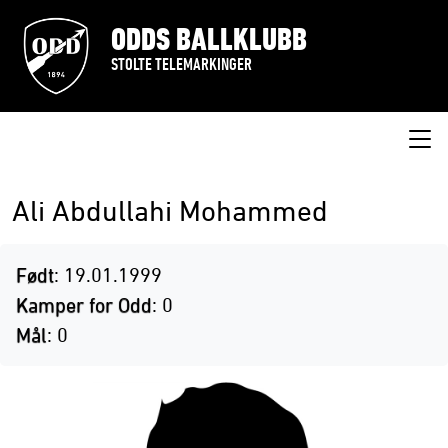
ODDS BALLKLUBB
STOLTE TELEMARKINGER
Ali Abdullahi Mohammed
Født
: 19.01.1999
Kamper for Odd
: 0
Mål
: 0