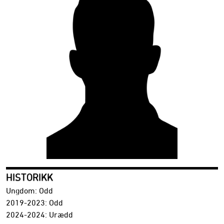
HISTORIKK
Ungdom: Odd
2019-2023: Odd
2024-2024: Urædd