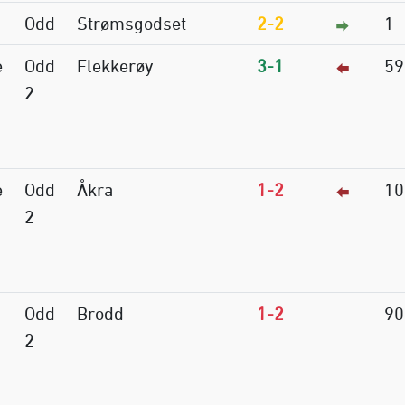
Odd
Strømsgodset
2-2
1
e
Odd
Flekkerøy
3-1
59
2
e
Odd
Åkra
1-2
10
2
Odd
Brodd
1-2
90
2