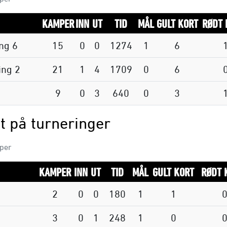
KAMPER
INN
UT
TID
MÅL
GULT KORT
RØDT 
ing 6
15
0
0
1274
1
6
ing 2
21
1
4
1709
0
6
9
0
3
640
0
3
t på turneringer
mper
KAMPER
INN
UT
TID
MÅL
GULT KORT
RØDT 
2
0
0
180
1
1
3
0
1
248
1
0