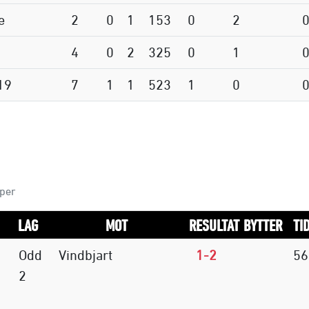
e
2
0
1
153
0
2
4
0
2
325
0
1
19
7
1
1
523
1
0
mper
LAG
MOT
RESULTAT
BYTTER
TI
Odd
Vindbjart
1-2
56
2