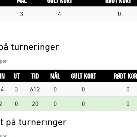
MÅL
GULT KORT
RØDT KORT
3
4
0
på turneringer
mper
NN
UT
TID
MÅL
GULT KORT
RØDT KOR
14
3
612
0
0
0
2
0
20
0
0
0
t på turneringer
mper