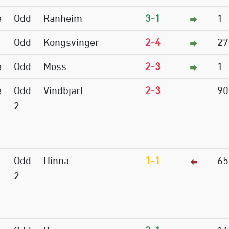
e
Odd
Ranheim
3-1
1
Odd
Kongsvinger
2-4
27
e
Odd
Moss
2-3
1
e
Odd
Vindbjart
2-3
90
2
Odd
Hinna
1-1
65
2