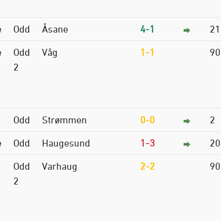
e
Odd
Åsane
4-1
21
e
Odd
Våg
1-1
90
2
Odd
Strømmen
0-0
2
e
Odd
Haugesund
1-3
20
Odd
Varhaug
2-2
90
2