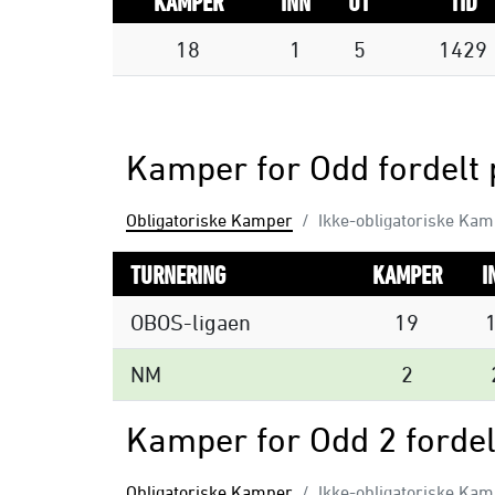
KAMPER
INN
UT
TID
18
1
5
1429
Kamper for Odd fordelt 
Obligatoriske Kamper
Ikke-obligatoriske Ka
TURNERING
KAMPER
I
OBOS-ligaen
19
NM
2
Kamper for Odd 2 fordel
Obligatoriske Kamper
Ikke-obligatoriske Ka