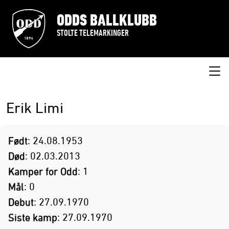
ODDS BALLKLUBB
STOLTE TELEMARKINGER
Erik Limi
Født
: 24.08.1953
Død
: 02.03.2013
Kamper for Odd
: 1
Mål
: 0
Debut
: 27.09.1970
Siste kamp
: 27.09.1970