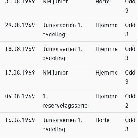
31.08.1969
NM junior
Borte
Odd
3
29.08.1969
Juniorserien 1.
Hjemme
Odd
avdeling
3
18.08.1969
Juniorserien 1.
Hjemme
Odd
avdeling
3
17.08.1969
NM junior
Hjemme
Odd
3
04.08.1969
1.
Hjemme
Odd
reservelagsserie
2
16.06.1969
Juniorserien 1.
Borte
Odd
avdeling
3