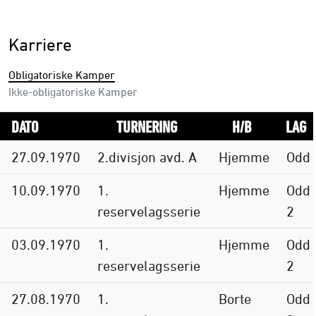
Karriere
Obligatoriske Kamper
Ikke-obligatoriske Kamper
DATO
TURNERING
H/B
LAG
27.09.1970
2.divisjon avd. A
Hjemme
Odd
10.09.1970
1.
Hjemme
Odd
reservelagsserie
2
03.09.1970
1.
Hjemme
Odd
reservelagsserie
2
27.08.1970
1.
Borte
Odd