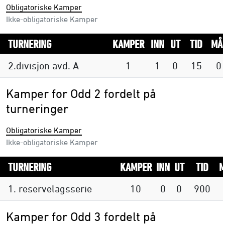
Obligatoriske Kamper
Ikke-obligatoriske Kamper
TURNERING
KAMPER
INN
UT
TID
MÅ
2.divisjon avd. A
1
1
0
15
0
Kamper for Odd 2 fordelt på
turneringer
Obligatoriske Kamper
Ikke-obligatoriske Kamper
TURNERING
KAMPER
INN
UT
TID
M
1. reservelagsserie
10
0
0
900
Kamper for Odd 3 fordelt på