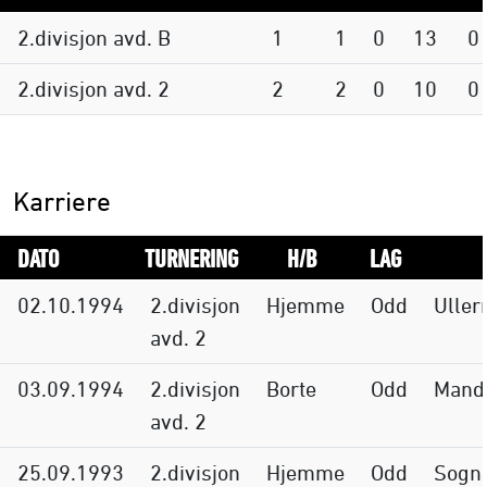
2.divisjon avd. B
1
1
0
13
0
2.divisjon avd. 2
2
2
0
10
0
Karriere
DATO
TURNERING
H/B
LAG
02.10.1994
2.divisjon
Hjemme
Odd
Uller
avd. 2
03.09.1994
2.divisjon
Borte
Odd
Mand
avd. 2
25.09.1993
2.divisjon
Hjemme
Odd
Sognd