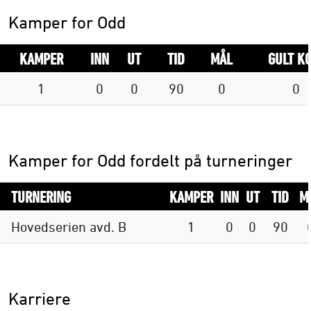
Kamper for Odd
KAMPER
INN
UT
TID
MÅL
GULT K
1
0
0
90
0
0
Kamper for Odd fordelt på turneringer
TURNERING
KAMPER
INN
UT
TID
M
Hovedserien avd. B
1
0
0
90
Karriere