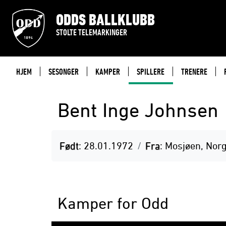
ODDS BALLKLUBB
STOLTE TELEMARKINGER
HJEM
SESONGER
KAMPER
SPILLERE
TRENERE
Bent Inge Johnsen
Født
: 28.01.1972
Fra
: Mosjøen, Nor
Kamper for Odd