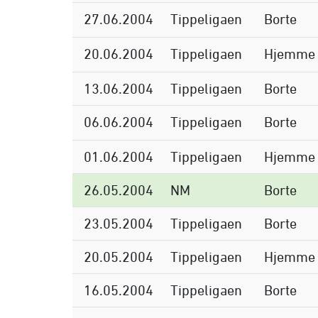
27.06.2004
Tippeligaen
Borte
20.06.2004
Tippeligaen
Hjemme
13.06.2004
Tippeligaen
Borte
06.06.2004
Tippeligaen
Borte
01.06.2004
Tippeligaen
Hjemme
26.05.2004
NM
Borte
23.05.2004
Tippeligaen
Borte
20.05.2004
Tippeligaen
Hjemme
16.05.2004
Tippeligaen
Borte