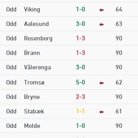
Odd
Viking
1-0
64
Odd
Aalesund
3-0
63
Odd
Rosenborg
1-3
90
Odd
Brann
1-3
90
Odd
Vålerenga
3-0
90
Odd
Tromsø
5-0
62
Odd
Bryne
2-3
90
Odd
Stabæk
1-1
61
Odd
Molde
1-0
90