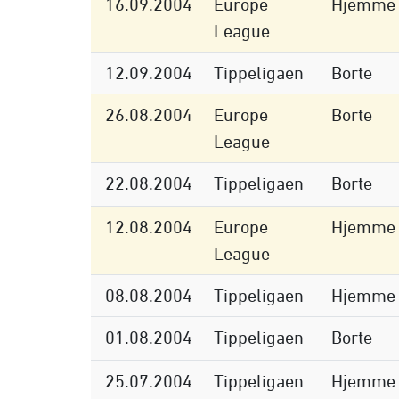
16.09.2004
Europe
Hjemme
League
12.09.2004
Tippeligaen
Borte
26.08.2004
Europe
Borte
League
22.08.2004
Tippeligaen
Borte
12.08.2004
Europe
Hjemme
League
08.08.2004
Tippeligaen
Hjemme
01.08.2004
Tippeligaen
Borte
25.07.2004
Tippeligaen
Hjemme