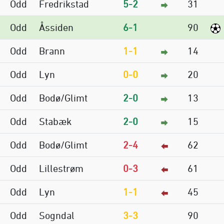
Odd
Fredrikstad
5-2
31
Odd
Åssiden
6-1
90
Odd
Brann
1-1
14
Odd
Lyn
0-0
20
Odd
Bodø/Glimt
2-0
13
Odd
Stabæk
2-0
15
Odd
Bodø/Glimt
2-4
62
Odd
Lillestrøm
0-3
61
Odd
Lyn
1-1
45
Odd
Sogndal
3-3
90