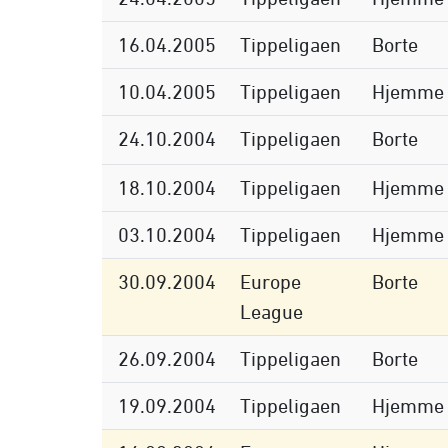
16.04.2005
Tippeligaen
Borte
10.04.2005
Tippeligaen
Hjemme
24.10.2004
Tippeligaen
Borte
18.10.2004
Tippeligaen
Hjemme
03.10.2004
Tippeligaen
Hjemme
30.09.2004
Europe
Borte
League
26.09.2004
Tippeligaen
Borte
19.09.2004
Tippeligaen
Hjemme