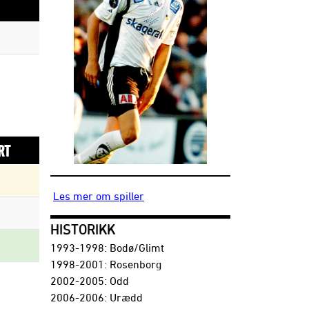
RT
Les mer om spiller
HISTORIKK
1993-1998: Bodø/Glimt
1998-2001: Rosenborg
2002-2005: Odd
2006-2006: Urædd