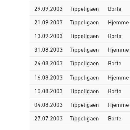
29.09.2003
Tippeligaen
Borte
21.09.2003
Tippeligaen
Hjemme
13.09.2003
Tippeligaen
Borte
31.08.2003
Tippeligaen
Hjemme
24.08.2003
Tippeligaen
Borte
16.08.2003
Tippeligaen
Hjemme
10.08.2003
Tippeligaen
Borte
04.08.2003
Tippeligaen
Hjemme
27.07.2003
Tippeligaen
Borte