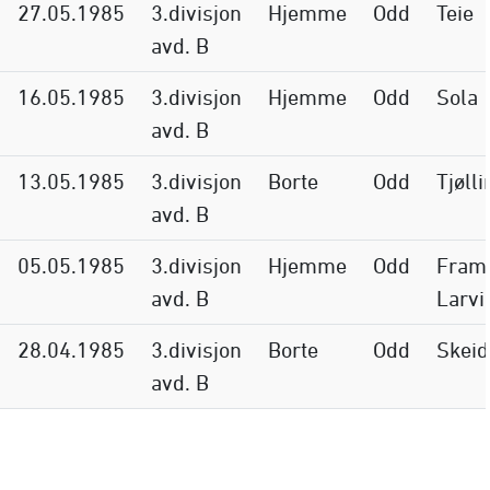
27.05.1985
3.divisjon
Hjemme
Odd
Teie
avd. B
16.05.1985
3.divisjon
Hjemme
Odd
Sola
avd. B
13.05.1985
3.divisjon
Borte
Odd
Tjølli
avd. B
05.05.1985
3.divisjon
Hjemme
Odd
Fram
avd. B
Larvi
28.04.1985
3.divisjon
Borte
Odd
Skeid
avd. B