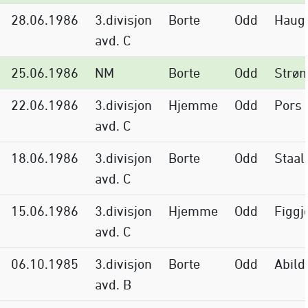
28.06.1986
3.divisjon
Borte
Odd
Haug
avd. C
25.06.1986
NM
Borte
Odd
Strø
22.06.1986
3.divisjon
Hjemme
Odd
Pors
avd. C
18.06.1986
3.divisjon
Borte
Odd
Staal
avd. C
15.06.1986
3.divisjon
Hjemme
Odd
Figgj
avd. C
06.10.1985
3.divisjon
Borte
Odd
Abild
avd. B