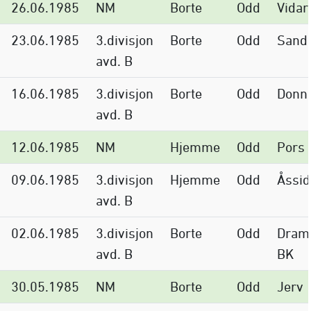
26.06.1985
NM
Borte
Odd
Vidar
23.06.1985
3.divisjon
Borte
Odd
Sande
avd. B
16.06.1985
3.divisjon
Borte
Odd
Donn
avd. B
12.06.1985
NM
Hjemme
Odd
Pors
09.06.1985
3.divisjon
Hjemme
Odd
Åssi
avd. B
02.06.1985
3.divisjon
Borte
Odd
Dram
avd. B
BK
30.05.1985
NM
Borte
Odd
Jerv