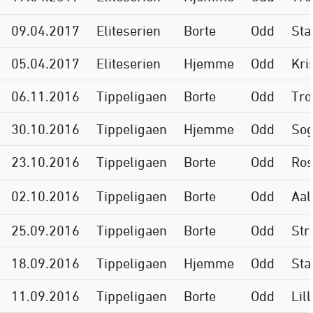
09.04.2017
Eliteserien
Borte
Odd
St
05.04.2017
Eliteserien
Hjemme
Odd
Kri
06.11.2016
Tippeligaen
Borte
Odd
Tr
30.10.2016
Tippeligaen
Hjemme
Odd
Sog
23.10.2016
Tippeligaen
Borte
Odd
Ros
02.10.2016
Tippeligaen
Borte
Odd
Aal
25.09.2016
Tippeligaen
Borte
Odd
Str
18.09.2016
Tippeligaen
Hjemme
Odd
St
11.09.2016
Tippeligaen
Borte
Odd
Lil