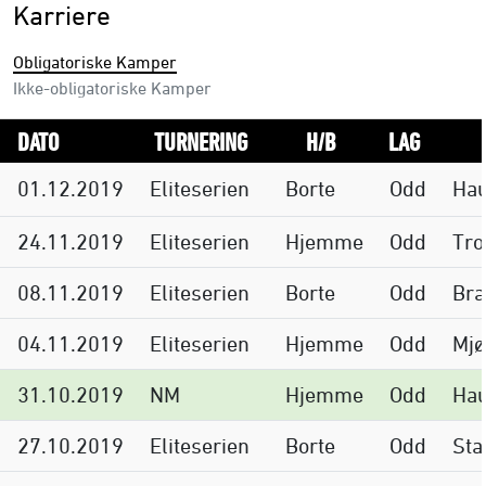
Karriere
Obligatoriske Kamper
Ikke-obligatoriske Kamper
DATO
TURNERING
H/B
LAG
01.12.2019
Eliteserien
Borte
Odd
Ha
24.11.2019
Eliteserien
Hjemme
Odd
Tr
08.11.2019
Eliteserien
Borte
Odd
Br
04.11.2019
Eliteserien
Hjemme
Odd
Mjø
31.10.2019
NM
Hjemme
Odd
Ha
27.10.2019
Eliteserien
Borte
Odd
St