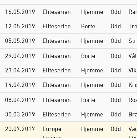
16.05.2019
Eliteserien
Hjemme
Odd
Ra
12.05.2019
Eliteserien
Borte
Odd
Tr
05.05.2019
Eliteserien
Hjemme
Odd
Str
29.04.2019
Eliteserien
Borte
Odd
Vål
23.04.2019
Eliteserien
Hjemme
Odd
Vik
14.04.2019
Eliteserien
Hjemme
Odd
Kri
08.04.2019
Eliteserien
Borte
Odd
Ros
30.03.2019
Eliteserien
Hjemme
Odd
Br
20.07.2017
Europe
Hjemme
Odd
Vad
League
Lie