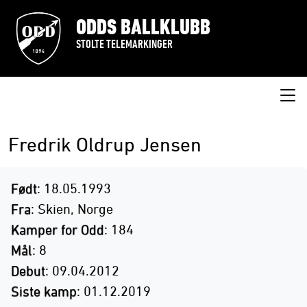
ODDS BALLKLUBB
STOLTE TELEMARKINGER
Fredrik Oldrup Jensen
Født
: 18.05.1993
Fra
: Skien, Norge
Kamper for Odd
: 184
Mål
: 8
Debut
: 09.04.2012
Siste kamp
: 01.12.2019