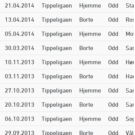
21.04.2014
Tippeligaen
Hjemme
Odd
St
13.04.2014
Tippeligaen
Borte
Odd
Ros
05.04.2014
Tippeligaen
Hjemme
Odd
Mo
30.03.2014
Tippeligaen
Borte
Odd
San
10.11.2013
Tippeligaen
Hjemme
Odd
Høn
03.11.2013
Tippeligaen
Borte
Odd
Ha
27.10.2013
Tippeligaen
Hjemme
Odd
Sar
20.10.2013
Tippeligaen
Borte
Odd
San
06.10.2013
Tippeligaen
Hjemme
Odd
Sog
29.09.2013
Tippeligaen
Borte
Odd
Vål