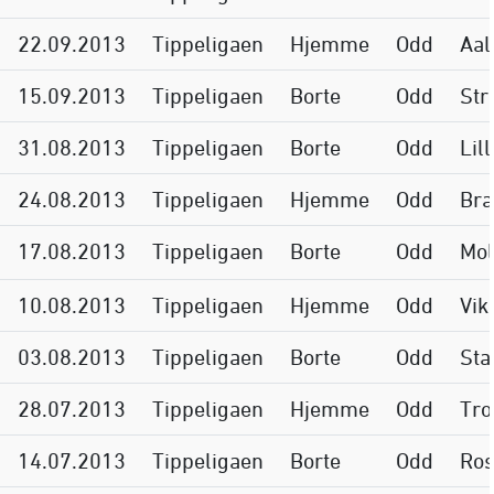
22.09.2013
Tippeligaen
Hjemme
Odd
Aal
15.09.2013
Tippeligaen
Borte
Odd
Str
31.08.2013
Tippeligaen
Borte
Odd
Lil
24.08.2013
Tippeligaen
Hjemme
Odd
Br
17.08.2013
Tippeligaen
Borte
Odd
Mo
10.08.2013
Tippeligaen
Hjemme
Odd
Vik
03.08.2013
Tippeligaen
Borte
Odd
Sta
28.07.2013
Tippeligaen
Hjemme
Odd
Tr
14.07.2013
Tippeligaen
Borte
Odd
Ros