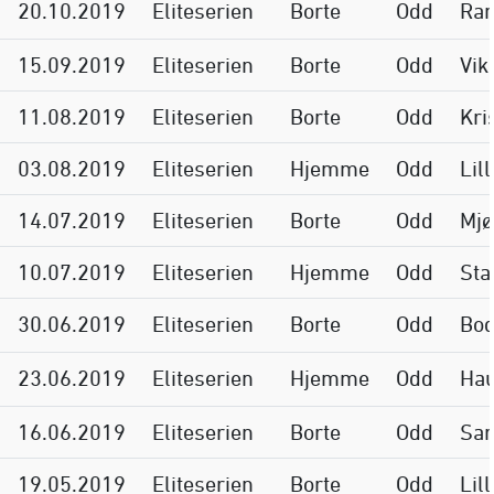
20.10.2019
Eliteserien
Borte
Odd
Ra
15.09.2019
Eliteserien
Borte
Odd
Vik
11.08.2019
Eliteserien
Borte
Odd
Kri
03.08.2019
Eliteserien
Hjemme
Odd
Lil
14.07.2019
Eliteserien
Borte
Odd
Mjø
10.07.2019
Eliteserien
Hjemme
Odd
St
30.06.2019
Eliteserien
Borte
Odd
Bod
23.06.2019
Eliteserien
Hjemme
Odd
Ha
16.06.2019
Eliteserien
Borte
Odd
Sar
19.05.2019
Eliteserien
Borte
Odd
Lil