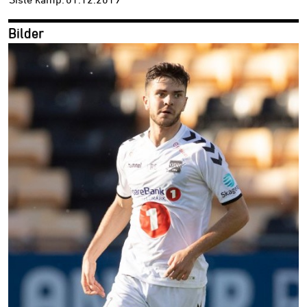
Bilder