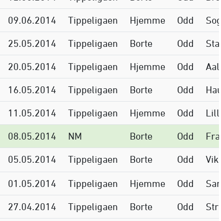
09.06.2014
Tippeligaen
Hjemme
Odd
Sog
25.05.2014
Tippeligaen
Borte
Odd
Sta
20.05.2014
Tippeligaen
Hjemme
Odd
Aal
16.05.2014
Tippeligaen
Borte
Odd
Ha
11.05.2014
Tippeligaen
Hjemme
Odd
Lil
08.05.2014
NM
Borte
Odd
Fra
05.05.2014
Tippeligaen
Borte
Odd
Vik
01.05.2014
Tippeligaen
Hjemme
Odd
Sar
27.04.2014
Tippeligaen
Borte
Odd
Str