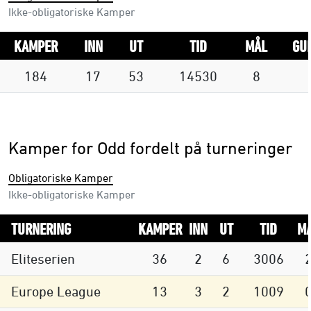
Ikke-obligatoriske Kamper
KAMPER
INN
UT
TID
MÅL
GU
184
17
53
14530
8
Kamper for Odd fordelt på turneringer
Obligatoriske Kamper
Ikke-obligatoriske Kamper
TURNERING
KAMPER
INN
UT
TID
M
Eliteserien
36
2
6
3006
Europe League
13
3
2
1009