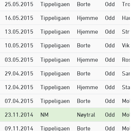
25.05.2015
Tippeligaen
Borte
Odd
Tr
16.05.2015
Tippeligaen
Hjemme
Odd
Ha
13.05.2015
Tippeligaen
Hjemme
Odd
Str
10.05.2015
Tippeligaen
Borte
Odd
Vik
03.05.2015
Tippeligaen
Hjemme
Odd
Ros
29.04.2015
Tippeligaen
Borte
Odd
Sar
12.04.2015
Tippeligaen
Hjemme
Odd
St
07.04.2015
Tippeligaen
Borte
Odd
Mo
23.11.2014
NM
Nøytral
Odd
Mo
09.11.2014
Tippeligaen
Borte
Odd
Mo