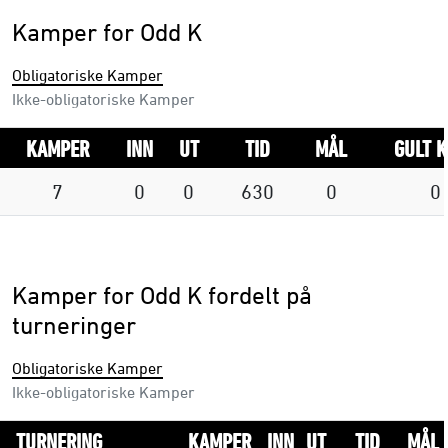
Kamper for Odd K
Obligatoriske Kamper
Ikke-obligatoriske Kamper
KAMPER
INN
UT
TID
MÅL
GULT 
7
0
0
630
0
0
Kamper for Odd K fordelt på
turneringer
Obligatoriske Kamper
Ikke-obligatoriske Kamper
TURNERING
KAMPER
INN
UT
TID
MÅL