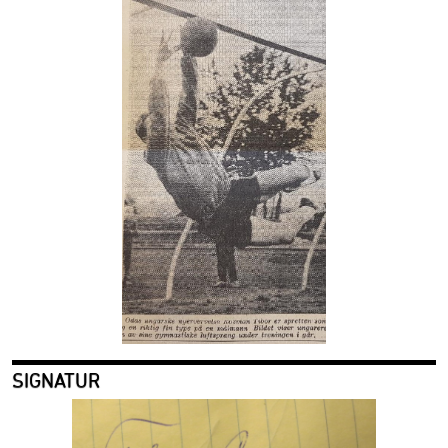
SIGNATUR