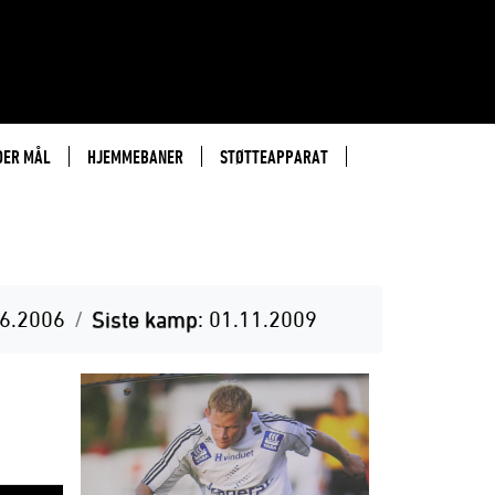
DER MÅL
HJEMMEBANER
STØTTEAPPARAT
06.2006
Siste kamp
: 01.11.2009