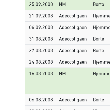
25.09.2008
NM
Borte
21.09.2008
Adeccoligaen
Hjemm
06.09.2008
Adeccoligaen
Hjemm
31.08.2008
Adeccoligaen
Borte
27.08.2008
Adeccoligaen
Borte
24.08.2008
Adeccoligaen
Hjemm
16.08.2008
NM
Hjemm
06.08.2008
Adeccoligaen
Borte