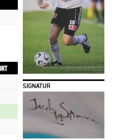
ORT
SIGNATUR