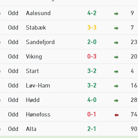
e
Odd
Aalesund
4-2
9
Odd
Stabæk
3-3
7
e
Odd
Sandefjord
2-0
23
Odd
Viking
0-3
20
e
Odd
Start
3-2
4
Odd
Løv-Ham
3-2
16
e
Odd
Hødd
4-0
28
Odd
Hønefoss
0-1
74
e
Odd
Alta
2-1
90