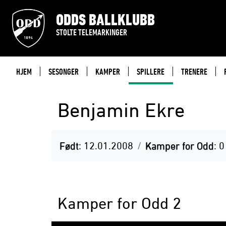
ODDS BALLKLUBB
STOLTE TELEMARKINGER
HJEM
SESONGER
KAMPER
SPILLERE
TRENERE
Benjamin Ekre
Født
: 12.01.2008
Kamper for Odd
: 0
Kamper for Odd 2