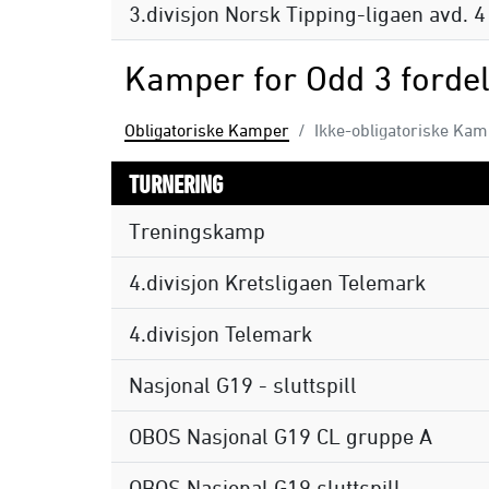
3.divisjon Norsk Tipping-ligaen avd. 4
Kamper for Odd 3 fordel
Obligatoriske Kamper
Ikke-obligatoriske Ka
TURNERING
Treningskamp
4.divisjon Kretsligaen Telemark
4.divisjon Telemark
Nasjonal G19 - sluttspill
OBOS Nasjonal G19 CL gruppe A
OBOS Nasjonal G19 sluttspill