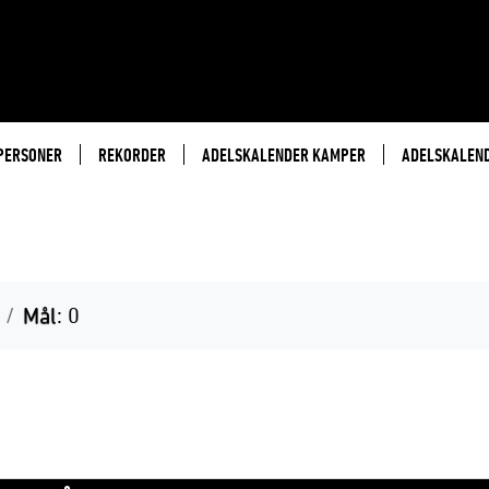
PERSONER
REKORDER
ADELSKALENDER KAMPER
ADELSKALEN
Mål
: 0