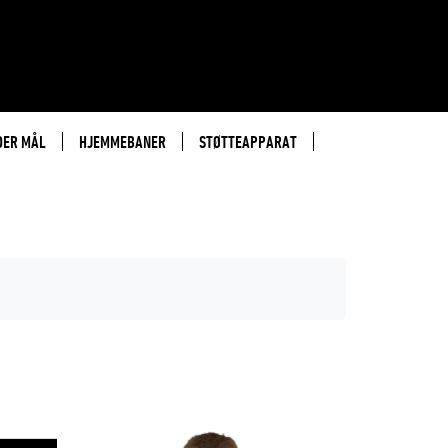
DER MÅL
HJEMMEBANER
STØTTEAPPARAT