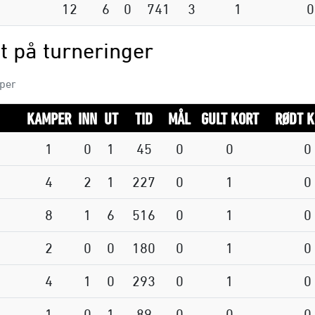
12
6
0
741
3
1
0
t på turneringer
mper
KAMPER
INN
UT
TID
MÅL
GULT KORT
RØDT K
1
0
1
45
0
0
0
4
2
1
227
0
1
0
8
1
6
516
0
1
0
2
0
0
180
0
1
0
4
1
0
293
0
1
0
1
0
1
89
0
0
0