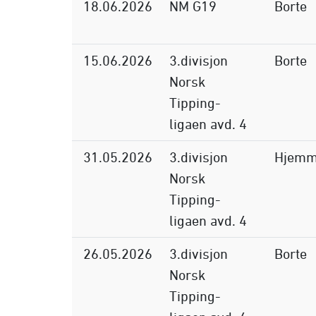
18.06.2026
NM G19
Borte
15.06.2026
3.divisjon
Borte
Norsk
Tipping-
ligaen avd. 4
31.05.2026
3.divisjon
Hjem
Norsk
Tipping-
ligaen avd. 4
26.05.2026
3.divisjon
Borte
Norsk
Tipping-