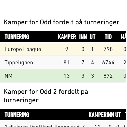
Kamper for Odd fordelt på turneringer
TURNERING
KAMPER
INN
UT
TID
MÅ
Europe League
9
0
1
798
0
Tippeligaen
81
7
4
6744
2
NM
13
3
3
872
0
Kamper for Odd 2 fordelt på
turneringer
TURNERING
KAMPER
INN
UT
2.divisjon PostNord-ligaen avd. 4
11
0
0
9