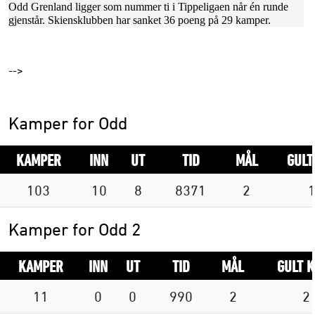
Odd Grenland ligger som nummer ti i Tippeligaen når én runde
gjenstår. Skiensklubben har sanket 36 poeng på 29 kamper.
-->
Kamper for Odd
KAMPER
INN
UT
TID
MÅL
GULT
103
10
8
8371
2
Kamper for Odd 2
KAMPER
INN
UT
TID
MÅL
GULT 
11
0
0
990
2
2