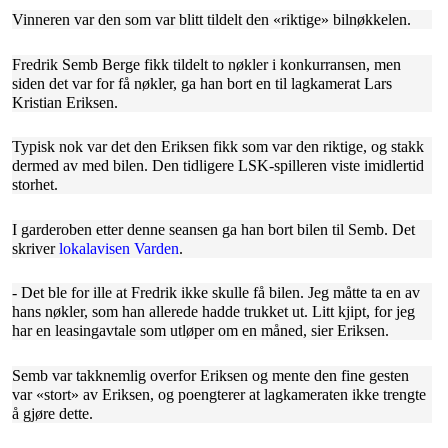
Vinneren var den som var blitt tildelt den «riktige» bilnøkkelen.
Fredrik Semb Berge fikk tildelt to nøkler i konkurransen, men
siden det var for få nøkler, ga han bort en til lagkamerat Lars
Kristian Eriksen.
Typisk nok var det den Eriksen fikk som var den riktige, og stakk
dermed av med bilen. Den tidligere LSK-spilleren viste imidlertid
storhet.
I garderoben etter denne seansen ga han bort bilen til Semb. Det
skriver
lokalavisen Varden
.
- Det ble for ille at Fredrik ikke skulle få bilen. Jeg måtte ta en av
hans nøkler, som han allerede hadde trukket ut. Litt kjipt, for jeg
har en leasingavtale som utløper om en måned, sier Eriksen.
Semb var takknemlig overfor Eriksen og mente den fine gesten
var «stort» av Eriksen, og poengterer at lagkameraten ikke trengte
å gjøre dette.