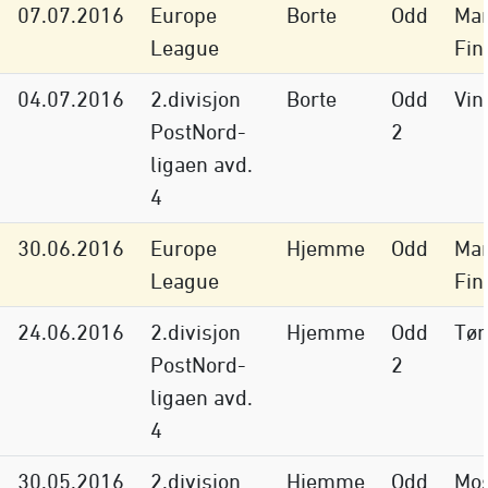
07.07.2016
Europe
Borte
Odd
Mar
League
Fin
04.07.2016
2.divisjon
Borte
Odd
Vin
PostNord-
2
ligaen avd.
4
30.06.2016
Europe
Hjemme
Odd
Mar
League
Fin
24.06.2016
2.divisjon
Hjemme
Odd
Tøn
PostNord-
2
ligaen avd.
4
30.05.2016
2.divisjon
Hjemme
Odd
Mo