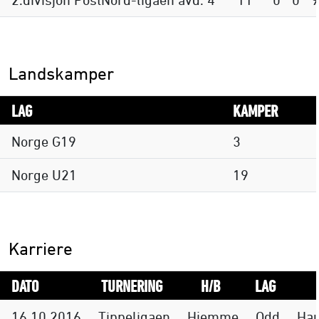
Landskamper
LAG
KAMPER
Norge G19
3
Norge U21
19
Karriere
DATO
TURNERING
H/B
LAG
16.10.2016
Tippeligaen
Hjemme
Odd
Ha