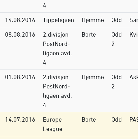
4
14.08.2016
Tippeligaen
Hjemme
Odd
Sar
08.08.2016
2.divisjon
Borte
Odd
Kvi
PostNord-
2
ligaen avd.
4
01.08.2016
2.divisjon
Hjemme
Odd
Ask
PostNord-
2
ligaen avd.
4
14.07.2016
Europe
Borte
Odd
PAS
League