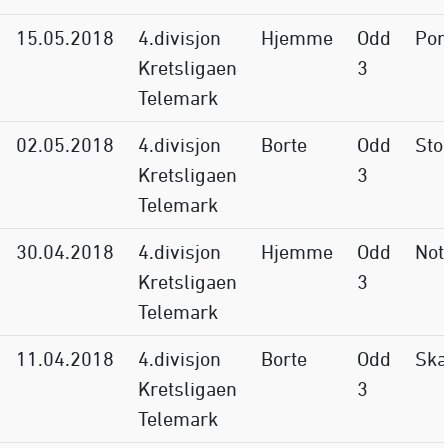
15.05.2018
4.divisjon
Hjemme
Odd
Por
Kretsligaen
3
Telemark
02.05.2018
4.divisjon
Borte
Odd
Sto
Kretsligaen
3
Telemark
30.04.2018
4.divisjon
Hjemme
Odd
Not
Kretsligaen
3
Telemark
11.04.2018
4.divisjon
Borte
Odd
Ska
Kretsligaen
3
Telemark