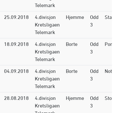
Telemark
25.09.2018
4.divisjon
Hjemme
Odd
Sta
Kretsligaen
3
Telemark
18.09.2018
4.divisjon
Borte
Odd
Por
Kretsligaen
3
Telemark
04.09.2018
4.divisjon
Borte
Odd
Not
Kretsligaen
3
Telemark
28.08.2018
4.divisjon
Hjemme
Odd
Sto
Kretsligaen
3