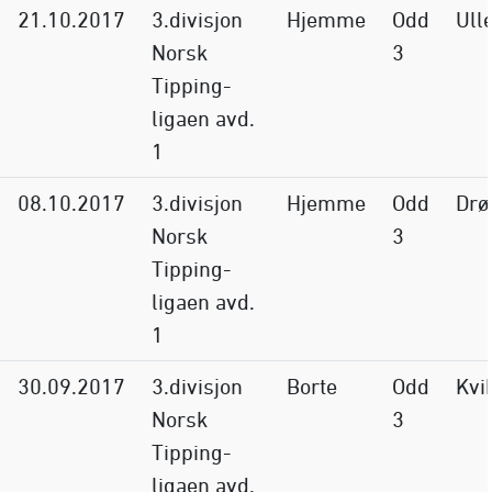
21.10.2017
3.divisjon
Hjemme
Odd
Ull
Norsk
3
Tipping-
ligaen avd.
1
08.10.2017
3.divisjon
Hjemme
Odd
Drø
Norsk
3
Tipping-
ligaen avd.
1
30.09.2017
3.divisjon
Borte
Odd
Kvi
Norsk
3
Tipping-
ligaen avd.