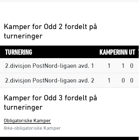
Kamper for Odd 2 fordelt på
turneringer
TURNERING
KAMPER
INN
UT
2.divisjon PostNord-ligaen avd. 1
1
1
0
2.divisjon PostNord-ligaen avd. 2
1
0
0
Kamper for Odd 3 fordelt på
turneringer
Obligatoriske Kamper
Ikke-obligatoriske Kamper