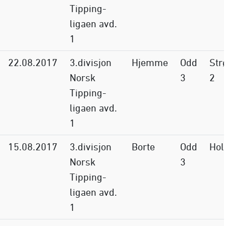
Tipping-
ligaen avd.
1
22.08.2017
3.divisjon
Hjemme
Odd
Str
Norsk
3
2
Tipping-
ligaen avd.
1
15.08.2017
3.divisjon
Borte
Odd
Ho
Norsk
3
Tipping-
ligaen avd.
1