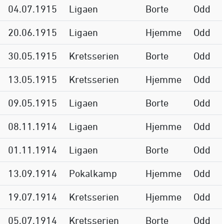
04.07.1915
Ligaen
Borte
Odd
20.06.1915
Ligaen
Hjemme
Odd
30.05.1915
Kretsserien
Borte
Odd
13.05.1915
Kretsserien
Hjemme
Odd
09.05.1915
Ligaen
Borte
Odd
08.11.1914
Ligaen
Hjemme
Odd
01.11.1914
Ligaen
Borte
Odd
13.09.1914
Pokalkamp
Hjemme
Odd
19.07.1914
Kretsserien
Hjemme
Odd
05.07.1914
Kretsserien
Borte
Odd