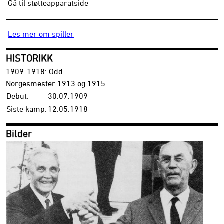
Gå til støtteapparatside
Les mer om spiller
HISTORIKK
1909-1918: Odd
Norgesmester 1913 og 1915
Debut:
30.07.1909
Siste kamp:
12.05.1918
Bilder