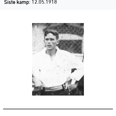
Siste kamp
: 12.05.1918