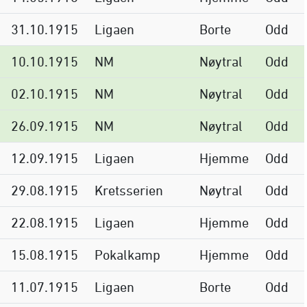
31.10.1915
Ligaen
Borte
Odd
10.10.1915
NM
Nøytral
Odd
02.10.1915
NM
Nøytral
Odd
26.09.1915
NM
Nøytral
Odd
12.09.1915
Ligaen
Hjemme
Odd
29.08.1915
Kretsserien
Nøytral
Odd
22.08.1915
Ligaen
Hjemme
Odd
15.08.1915
Pokalkamp
Hjemme
Odd
11.07.1915
Ligaen
Borte
Odd