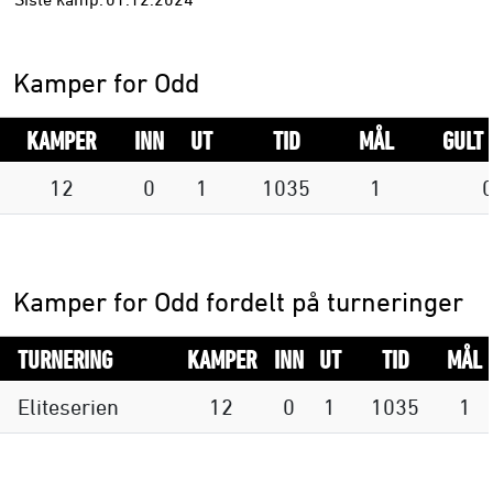
Kamper for Odd
KAMPER
INN
UT
TID
MÅL
GULT 
12
0
1
1035
1
Kamper for Odd fordelt på turneringer
TURNERING
KAMPER
INN
UT
TID
MÅL
Eliteserien
12
0
1
1035
1