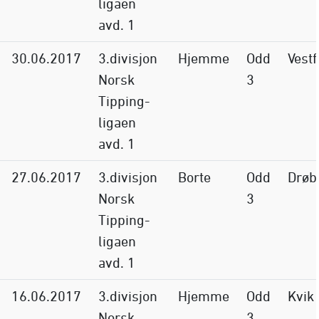
ligaen
avd. 1
30.06.2017
3.divisjon
Hjemme
Odd
Vest
Norsk
3
Tipping-
ligaen
avd. 1
27.06.2017
3.divisjon
Borte
Odd
Drøb
Norsk
3
Tipping-
ligaen
avd. 1
16.06.2017
3.divisjon
Hjemme
Odd
Kvik
Norsk
3