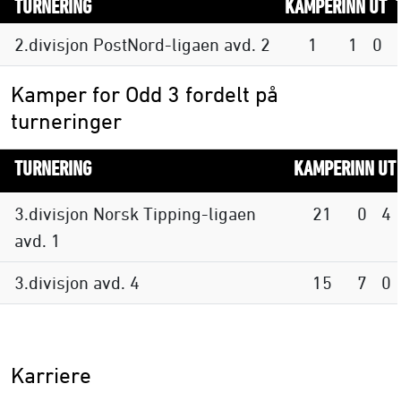
TURNERING
KAMPER
INN
UT
2.divisjon PostNord-ligaen avd. 2
1
1
0
Kamper for Odd 3 fordelt på
turneringer
TURNERING
KAMPER
INN
UT
3.divisjon Norsk Tipping-ligaen
21
0
4
avd. 1
3.divisjon avd. 4
15
7
0
Karriere