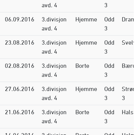
avd. 4
3
06.09.2016
3.divisjon
Hjemme
Odd
Dra
avd. 4
3
23.08.2016
3.divisjon
Hjemme
Odd
Svel
avd. 4
3
02.08.2016
3.divisjon
Borte
Odd
Bær
avd. 4
3
27.06.2016
3.divisjon
Hjemme
Odd
Strø
avd. 4
3
3
21.06.2016
3.divisjon
Borte
Odd
Hals
avd. 4
3