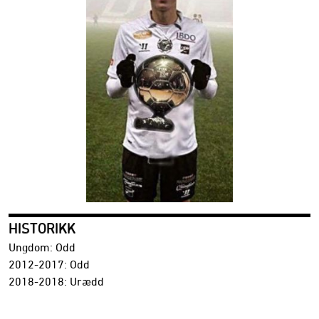
HISTORIKK
Ungdom: Odd
2012-2017: Odd
2018-2018: Urædd