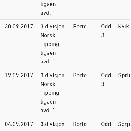
ligaen
avd. 1
30.09.2017
3.divisjon
Borte
Odd
Kvik
Norsk
3
Tipping-
ligaen
avd. 1
19.09.2017
3.divisjon
Borte
Odd
Spri
Norsk
3
Tipping-
ligaen
avd. 1
04.09.2017
3.divisjon
Borte
Odd
Sarp