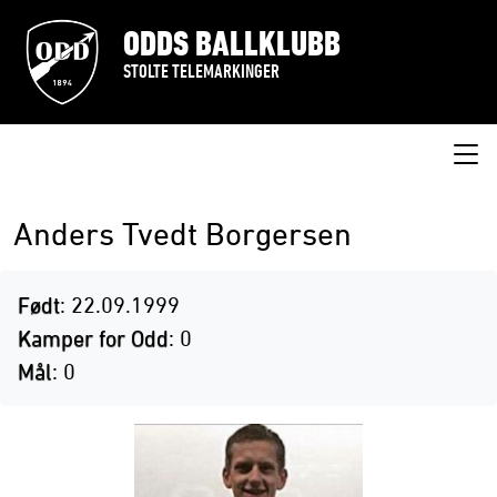
ODDS BALLKLUBB
STOLTE TELEMARKINGER
Anders Tvedt Borgersen
Født
: 22.09.1999
Kamper for Odd
: 0
Mål
: 0