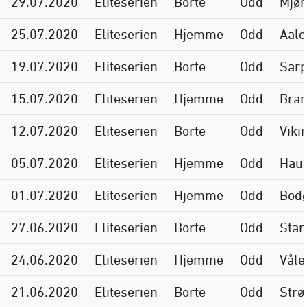
29.07.2020
Eliteserien
Borte
Odd
Mjøn
25.07.2020
Eliteserien
Hjemme
Odd
Aal
19.07.2020
Eliteserien
Borte
Odd
Sarp
15.07.2020
Eliteserien
Hjemme
Odd
Bra
12.07.2020
Eliteserien
Borte
Odd
Viki
05.07.2020
Eliteserien
Hjemme
Odd
Hau
01.07.2020
Eliteserien
Hjemme
Odd
Bodø
27.06.2020
Eliteserien
Borte
Odd
Star
24.06.2020
Eliteserien
Hjemme
Odd
Våle
21.06.2020
Eliteserien
Borte
Odd
Str