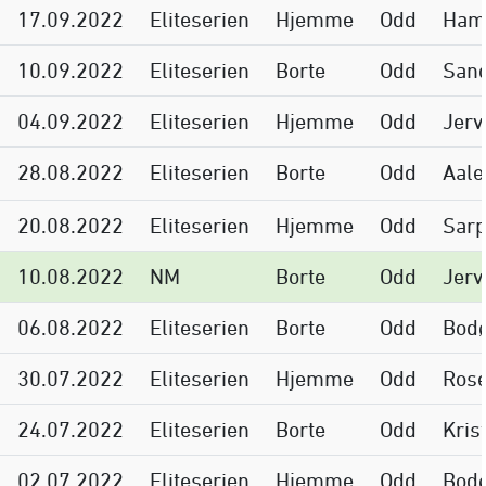
17.09.2022
Eliteserien
Hjemme
Odd
Ham
10.09.2022
Eliteserien
Borte
Odd
Sand
04.09.2022
Eliteserien
Hjemme
Odd
Jerv
28.08.2022
Eliteserien
Borte
Odd
Aal
20.08.2022
Eliteserien
Hjemme
Odd
Sarp
10.08.2022
NM
Borte
Odd
Jerv
06.08.2022
Eliteserien
Borte
Odd
Bodø
30.07.2022
Eliteserien
Hjemme
Odd
Ros
24.07.2022
Eliteserien
Borte
Odd
Kris
02.07.2022
Eliteserien
Hjemme
Odd
Bodø