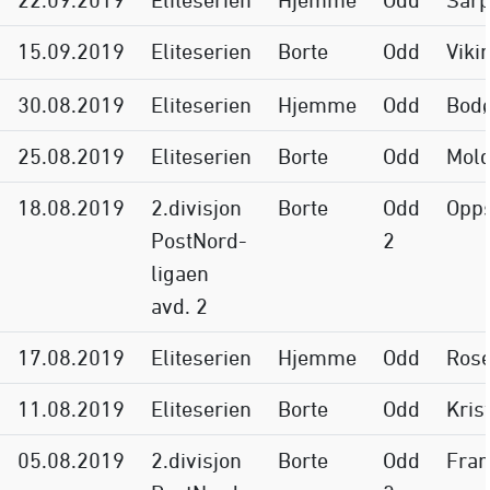
15.09.2019
Eliteserien
Borte
Odd
Viki
30.08.2019
Eliteserien
Hjemme
Odd
Bodø
25.08.2019
Eliteserien
Borte
Odd
Mol
18.08.2019
2.divisjon
Borte
Odd
Opps
PostNord-
2
ligaen
avd. 2
17.08.2019
Eliteserien
Hjemme
Odd
Ros
11.08.2019
Eliteserien
Borte
Odd
Kris
05.08.2019
2.divisjon
Borte
Odd
Fram