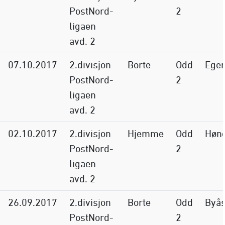
PostNord-
2
ligaen
avd. 2
07.10.2017
2.divisjon
Borte
Odd
Ege
PostNord-
2
ligaen
avd. 2
02.10.2017
2.divisjon
Hjemme
Odd
Høne
PostNord-
2
ligaen
avd. 2
26.09.2017
2.divisjon
Borte
Odd
Byå
PostNord-
2