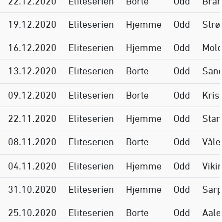
22.12.2020
Eliteserien
Borte
Odd
Bra
19.12.2020
Eliteserien
Hjemme
Odd
Str
16.12.2020
Eliteserien
Hjemme
Odd
Mol
13.12.2020
Eliteserien
Borte
Odd
Sand
09.12.2020
Eliteserien
Borte
Odd
Kris
22.11.2020
Eliteserien
Hjemme
Odd
Star
08.11.2020
Eliteserien
Borte
Odd
Våle
04.11.2020
Eliteserien
Hjemme
Odd
Viki
31.10.2020
Eliteserien
Hjemme
Odd
Sarp
25.10.2020
Eliteserien
Borte
Odd
Aal