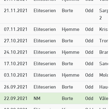
21.11.2021
Eliteserien
Borte
Odd
Sarp
2
07.11.2021
Eliteserien
Hjemme
Odd
Kris
27.10.2021
Eliteserien
Borte
Odd
Tro
24.10.2021
Eliteserien
Hjemme
Odd
Bra
17.10.2021
Eliteserien
Borte
Odd
Sand
03.10.2021
Eliteserien
Hjemme
Odd
Mol
26.09.2021
Eliteserien
Borte
Odd
Hau
22.09.2021
NM
Borte
Odd
Våle