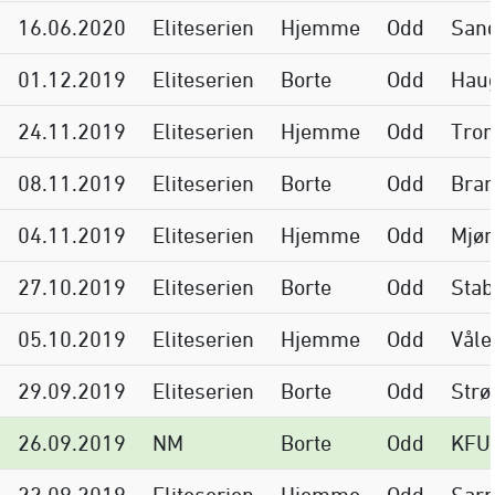
16.06.2020
Eliteserien
Hjemme
Odd
Sand
01.12.2019
Eliteserien
Borte
Odd
Hau
24.11.2019
Eliteserien
Hjemme
Odd
Tro
08.11.2019
Eliteserien
Borte
Odd
Bra
04.11.2019
Eliteserien
Hjemme
Odd
Mjøn
27.10.2019
Eliteserien
Borte
Odd
Sta
05.10.2019
Eliteserien
Hjemme
Odd
Våle
29.09.2019
Eliteserien
Borte
Odd
Str
26.09.2019
NM
Borte
Odd
KFU
22.09.2019
Eliteserien
Hjemme
Odd
Sarp