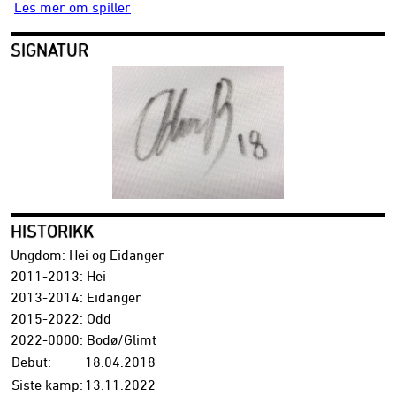
Les mer om spiller
SIGNATUR
HISTORIKK
Ungdom: Hei og Eidanger
2011-2013: Hei
2013-2014: Eidanger
2015-2022: Odd
2022-0000: Bodø/Glimt
Debut:
18.04.2018
Siste kamp:
13.11.2022