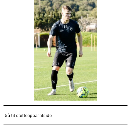
Gå til støtteapparatside