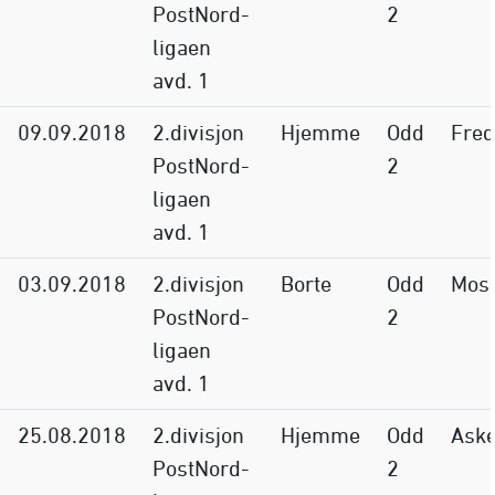
PostNord-
2
ligaen
avd. 1
09.09.2018
2.divisjon
Hjemme
Odd
Fred
PostNord-
2
ligaen
avd. 1
03.09.2018
2.divisjon
Borte
Odd
Mos
PostNord-
2
ligaen
avd. 1
25.08.2018
2.divisjon
Hjemme
Odd
Aske
PostNord-
2