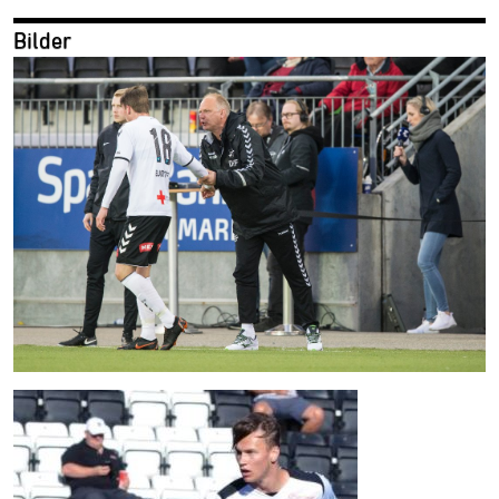
Bilder