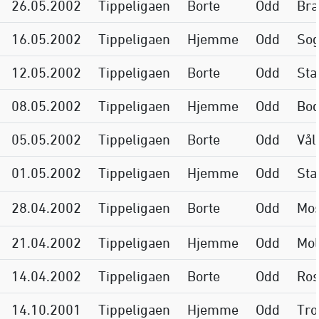
26.05.2002
Tippeligaen
Borte
Odd
Br
16.05.2002
Tippeligaen
Hjemme
Odd
Sog
12.05.2002
Tippeligaen
Borte
Odd
St
08.05.2002
Tippeligaen
Hjemme
Odd
Bod
05.05.2002
Tippeligaen
Borte
Odd
Vål
01.05.2002
Tippeligaen
Hjemme
Odd
Sta
28.04.2002
Tippeligaen
Borte
Odd
Mo
21.04.2002
Tippeligaen
Hjemme
Odd
Mo
14.04.2002
Tippeligaen
Borte
Odd
Ros
14.10.2001
Tippeligaen
Hjemme
Odd
Tr