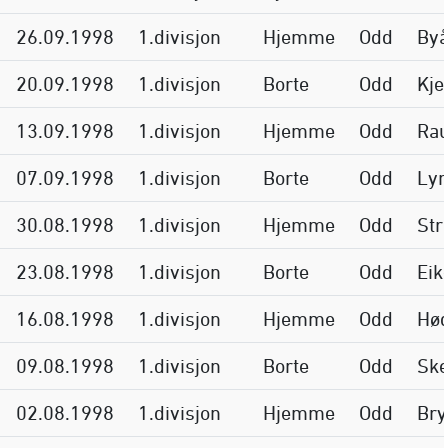
26.09.1998
1.divisjon
Hjemme
Odd
By
20.09.1998
1.divisjon
Borte
Odd
Kje
13.09.1998
1.divisjon
Hjemme
Odd
Rau
07.09.1998
1.divisjon
Borte
Odd
Ly
30.08.1998
1.divisjon
Hjemme
Odd
Str
23.08.1998
1.divisjon
Borte
Odd
Eik
16.08.1998
1.divisjon
Hjemme
Odd
Hø
09.08.1998
1.divisjon
Borte
Odd
Ske
02.08.1998
1.divisjon
Hjemme
Odd
Bry