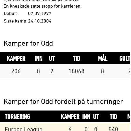
En kneskade satte stopp for karrieren.
Debut:
07.09.1997
Siste kamp:
24.10.2004
Kamper for Odd
KAMPER
INN
UT
TID
MÅL
GULT
206
8
2
18068
8
Kamper for Odd fordelt på turneringer
TURNERING
KAMPER
INN
UT
TID
M
Europe League
6
0
0
540