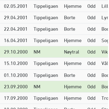
02.05.2001
Tippeligaen
Hjemme
Odd
Lil
29.04.2001
Tippeligaen
Borte
Odd
Ly
22.04.2001
Tippeligaen
Borte
Odd
Bod
16.04.2001
Tippeligaen
Hjemme
Odd
Sog
29.10.2000
NM
Nøytral
Odd
Vik
15.10.2000
Tippeligaen
Hjemme
Odd
Vål
01.10.2000
Tippeligaen
Borte
Odd
Bod
23.09.2000
NM
Hjemme
Odd
Bod
17.09.2000
Tippeligaen
Hjemme
Odd
Tr