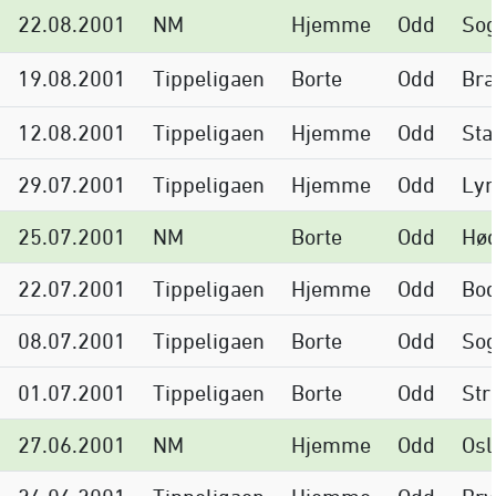
22.08.2001
NM
Hjemme
Odd
Sog
19.08.2001
Tippeligaen
Borte
Odd
Br
12.08.2001
Tippeligaen
Hjemme
Odd
St
29.07.2001
Tippeligaen
Hjemme
Odd
Ly
25.07.2001
NM
Borte
Odd
Hø
22.07.2001
Tippeligaen
Hjemme
Odd
Bod
08.07.2001
Tippeligaen
Borte
Odd
Sog
01.07.2001
Tippeligaen
Borte
Odd
Str
27.06.2001
NM
Hjemme
Odd
Osl