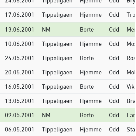
24.06.2001
Tippeligaen
Hjemme
Odd
Bry
17.06.2001
Tippeligaen
Hjemme
Odd
Tr
13.06.2001
NM
Borte
Odd
Mer
10.06.2001
Tippeligaen
Hjemme
Odd
Mo
24.05.2001
Tippeligaen
Borte
Odd
Ros
20.05.2001
Tippeligaen
Hjemme
Odd
Mo
16.05.2001
Tippeligaen
Borte
Odd
Vik
13.05.2001
Tippeligaen
Hjemme
Odd
Br
09.05.2001
NM
Borte
Odd
Lar
06.05.2001
Tippeligaen
Hjemme
Odd
St