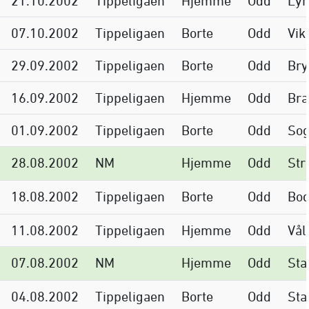
21.10.2002
Tippeligaen
Hjemme
Odd
Ly
07.10.2002
Tippeligaen
Borte
Odd
Vik
29.09.2002
Tippeligaen
Borte
Odd
Bry
16.09.2002
Tippeligaen
Hjemme
Odd
Br
01.09.2002
Tippeligaen
Borte
Odd
Sog
28.08.2002
NM
Hjemme
Odd
Str
18.08.2002
Tippeligaen
Borte
Odd
Bod
11.08.2002
Tippeligaen
Hjemme
Odd
Vål
07.08.2002
NM
Hjemme
Odd
Sta
04.08.2002
Tippeligaen
Borte
Odd
Sta