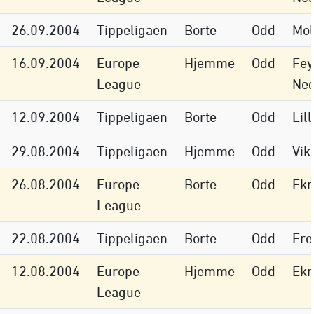
26.09.2004
Tippeligaen
Borte
Odd
Mo
16.09.2004
Europe
Hjemme
Odd
Fey
League
Ned
12.09.2004
Tippeligaen
Borte
Odd
Lil
29.08.2004
Tippeligaen
Hjemme
Odd
Vik
26.08.2004
Europe
Borte
Odd
Ekr
League
22.08.2004
Tippeligaen
Borte
Odd
Fre
12.08.2004
Europe
Hjemme
Odd
Ekr
League