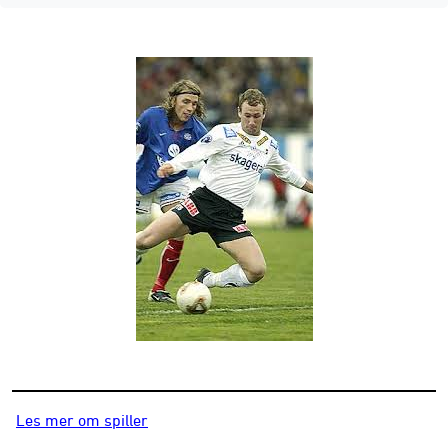
Les mer om spiller