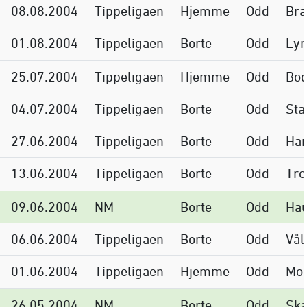
08.08.2004
Tippeligaen
Hjemme
Odd
Br
01.08.2004
Tippeligaen
Borte
Odd
Ly
25.07.2004
Tippeligaen
Hjemme
Odd
Bod
04.07.2004
Tippeligaen
Borte
Odd
St
27.06.2004
Tippeligaen
Borte
Odd
Ha
13.06.2004
Tippeligaen
Borte
Odd
Tr
09.06.2004
NM
Borte
Odd
Ha
06.06.2004
Tippeligaen
Borte
Odd
Vål
01.06.2004
Tippeligaen
Hjemme
Odd
Mo
26.05.2004
NM
Borte
Odd
Ska