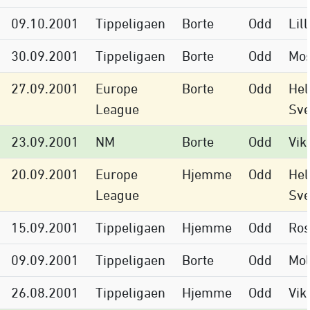
09.10.2001
Tippeligaen
Borte
Odd
Lil
30.09.2001
Tippeligaen
Borte
Odd
Mo
27.09.2001
Europe
Borte
Odd
Hel
League
Sve
23.09.2001
NM
Borte
Odd
Vik
20.09.2001
Europe
Hjemme
Odd
Hel
League
Sve
15.09.2001
Tippeligaen
Hjemme
Odd
Ros
09.09.2001
Tippeligaen
Borte
Odd
Mo
26.08.2001
Tippeligaen
Hjemme
Odd
Vik