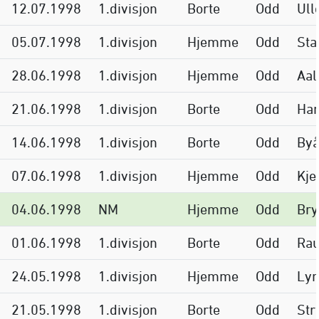
12.07.1998
1.divisjon
Borte
Odd
Ull
05.07.1998
1.divisjon
Hjemme
Odd
Sta
28.06.1998
1.divisjon
Hjemme
Odd
Aal
21.06.1998
1.divisjon
Borte
Odd
Ha
14.06.1998
1.divisjon
Borte
Odd
By
07.06.1998
1.divisjon
Hjemme
Odd
Kje
04.06.1998
NM
Hjemme
Odd
Bry
01.06.1998
1.divisjon
Borte
Odd
Rau
24.05.1998
1.divisjon
Hjemme
Odd
Ly
21.05.1998
1.divisjon
Borte
Odd
Str