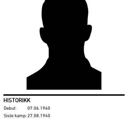
HISTORIKK
Debut:
07.06.1940
Siste kamp:
27.08.1940