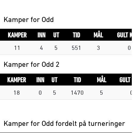
Kamper for Odd
KAMPER
INN
UT
TID
MÅL
GULT 
11
4
5
551
3
0
Kamper for Odd 2
KAMPER
INN
UT
TID
MÅL
GULT 
18
0
5
1470
5
Kamper for Odd fordelt på turneringer