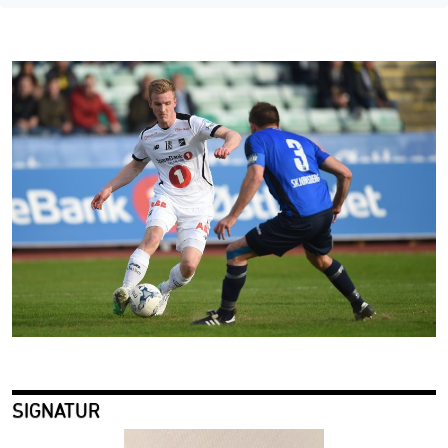
SIGNATUR