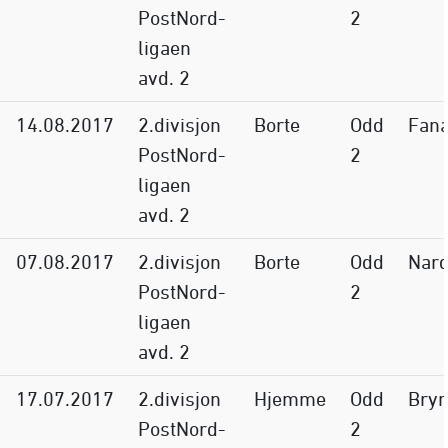
PostNord-
2
ligaen
avd. 2
14.08.2017
2.divisjon
Borte
Odd
Fan
PostNord-
2
ligaen
avd. 2
07.08.2017
2.divisjon
Borte
Odd
Nar
PostNord-
2
ligaen
avd. 2
17.07.2017
2.divisjon
Hjemme
Odd
Bry
PostNord-
2