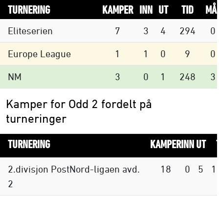
TURNERING
KAMPER
INN
UT
TID
MÅ
Eliteserien
7
3
4
294
0
Europe League
1
1
0
9
0
NM
3
0
1
248
3
Kamper for Odd 2 fordelt på
turneringer
TURNERING
KAMPER
INN
UT
2.divisjon PostNord-ligaen avd.
18
0
5
1
2