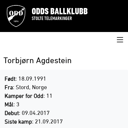
ODDS BALLKLUBB
STOLTE TELEMARKINGER
Torbjørn Agdestein
Født
: 18.09.1991
Fra
: Stord, Norge
Kamper for Odd
: 11
Mål
: 3
Debut
: 09.04.2017
Siste kamp
: 21.09.2017