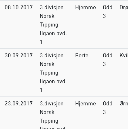
08.10.2017
3.divisjon
Hjemme
Odd
Drø
Norsk
3
Tipping-
ligaen avd.
1
30.09.2017
3.divisjon
Borte
Odd
Kvi
Norsk
3
Tipping-
ligaen avd.
1
23.09.2017
3.divisjon
Hjemme
Odd
Ørn
Norsk
3
Tipping-