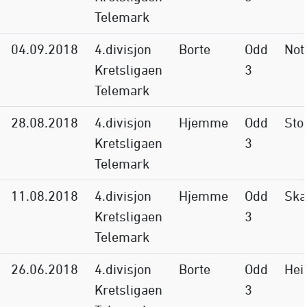
Telemark
04.09.2018
4.divisjon
Borte
Odd
Not
Kretsligaen
3
Telemark
28.08.2018
4.divisjon
Hjemme
Odd
Sto
Kretsligaen
3
Telemark
11.08.2018
4.divisjon
Hjemme
Odd
Ska
Kretsligaen
3
Telemark
26.06.2018
4.divisjon
Borte
Odd
Hei
Kretsligaen
3