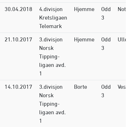
30.04.2018
4.divisjon
Hjemme
Odd
Not
Kretsligaen
3
Telemark
21.10.2017
3.divisjon
Hjemme
Odd
Ull
Norsk
3
Tipping-
ligaen avd.
1
14.10.2017
3.divisjon
Borte
Odd
Ves
Norsk
3
Tipping-
ligaen avd.
1