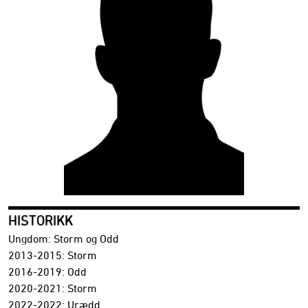
HISTORIKK
Ungdom: Storm og Odd
2013-2015: Storm
2016-2019: Odd
2020-2021: Storm
2022-2022: Urædd