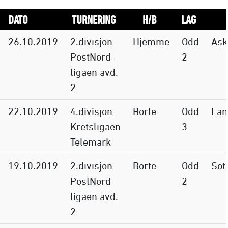
DATO
TURNERING
H/B
LAG
26.10.2019
2.divisjon
Hjemme
Odd
Ask
PostNord-
2
ligaen avd.
2
22.10.2019
4.divisjon
Borte
Odd
Lan
Kretsligaen
3
Telemark
19.10.2019
2.divisjon
Borte
Odd
Sot
PostNord-
2
ligaen avd.
2