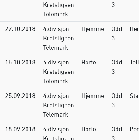
Kretsligaen
3
Telemark
22.10.2018
4.divisjon
Hjemme
Odd
Hei
Kretsligaen
3
Telemark
15.10.2018
4.divisjon
Borte
Odd
Tol
Kretsligaen
3
Telemark
25.09.2018
4.divisjon
Hjemme
Odd
Sta
Kretsligaen
3
Telemark
18.09.2018
4.divisjon
Borte
Odd
Por
Kretsligaen
3