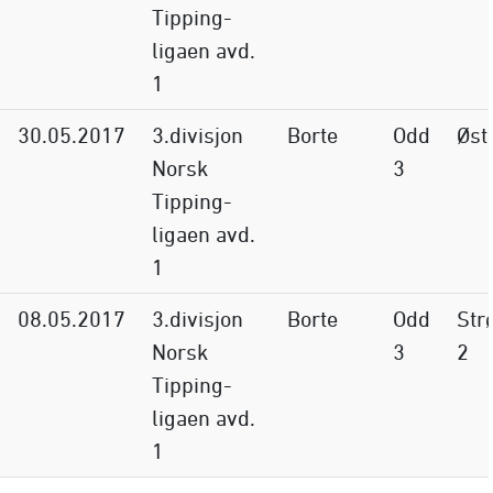
Tipping-
ligaen avd.
1
30.05.2017
3.divisjon
Borte
Odd
Øst
Norsk
3
Tipping-
ligaen avd.
1
08.05.2017
3.divisjon
Borte
Odd
Str
Norsk
3
2
Tipping-
ligaen avd.
1