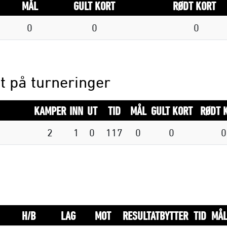
MÅL
GULT KORT
RØDT KORT
0
0
0
t på turneringer
KAMPER
INN
UT
TID
MÅL
GULT KORT
RØDT 
2
1
0
117
0
0
0
H/B
LAG
MOT
RESULTAT
BYTTER
TID
MÅ