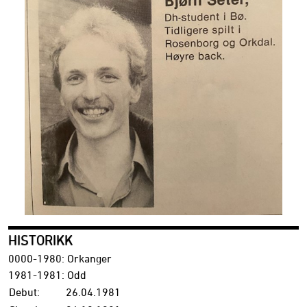
HISTORIKK
0000-1980: Orkanger
1981-1981: Odd
Debut:
26.04.1981