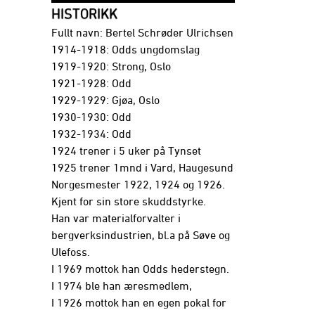
HISTORIKK
Fullt navn: Bertel Schrøder Ulrichsen
1914-1918: Odds ungdomslag
1919-1920: Strong, Oslo
1921-1928: Odd
1929-1929: Gjøa, Oslo
1930-1930: Odd
1932-1934: Odd
1924 trener i 5 uker på Tynset
1925 trener 1mnd i Vard, Haugesund
Norgesmester 1922, 1924 og 1926.
Kjent for sin store skuddstyrke.
Han var materialforvalter i
bergverksindustrien, bl.a på Søve og
Ulefoss.
I 1969 mottok han Odds hederstegn.
I 1974 ble han æresmedlem,
I 1926 mottok han en egen pokal for