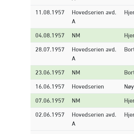
11.08.1957
Hovedserien avd.
Hj
A
04.08.1957
NM
Hj
28.07.1957
Hovedserien avd.
Bor
A
23.06.1957
NM
Bor
16.06.1957
Hovedserien
Nøy
07.06.1957
NM
Hj
02.06.1957
Hovedserien avd.
Hj
A