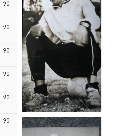
90
90
90
90
90
90