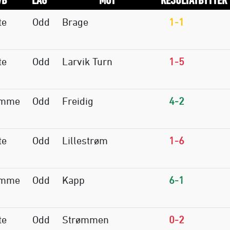
te
Odd
Brage
1-1
te
Odd
Larvik Turn
1-5
emme
Odd
Freidig
4-2
te
Odd
Lillestrøm
1-6
emme
Odd
Kapp
6-1
te
Odd
Strømmen
0-2