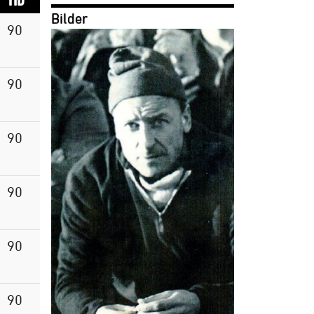
Bilder
90
90
90
90
90
90