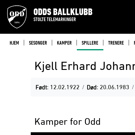
ODDS BALLKLUBB
STOLTE TELEMARKINGER
HJEM
SESONGER
KAMPER
SPILLERE
TRENERE
Kjell Erhard Joha
Født
: 12.02.1922
Død
: 20.06.1983
Kamper for Odd