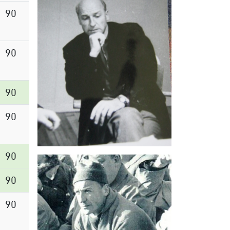
90
90
90
90
90
90
90